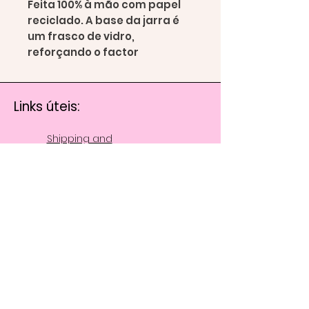
Feita 100% à mão com papel
reciclado. A base da jarra é
um frasco de vidro,
reforçando o factor
sustentável presente em toda
a peça.
Não é aproproriada para
Links úteis:
servir, nem aconselho a
colocar água no seu interior.
Shipping and
Esta jarra é meramente
Returns
decorativa.
Privacy Policy
Terms and
Conditions
Contacto
fiaseira.shop@gmail.com