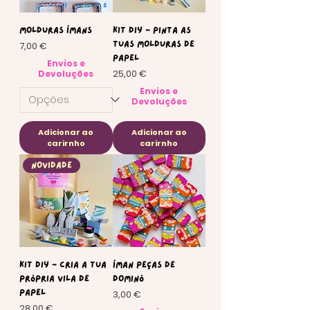
Molduras Ímans
KIT Diy - Pinta as
Preço
7,00 €
tuas molduras de
papel
Envios e
Preço
25,00 €
Devoluções
Envios e
Devoluções
Adicionar ao
Adicionar ao
carirnho
carirnho
Novidade
KIT Diy - Cria a tua
Íman Peças de
própria vila de
Dominó
Preço
papel
3,00 €
Preço
28,00 €