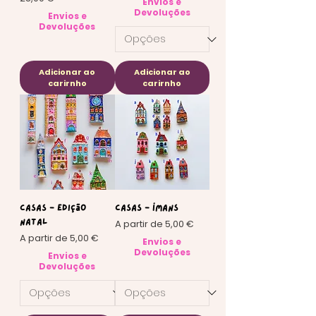
Envios e
Devoluções
Envios e
Devoluções
Adicionar ao
Adicionar ao
carirnho
carirnho
Casas - Edição
Casas - Ímans
Preço promocional
Natal
A partir de
5,00 €
Preço promocional
A partir de
5,00 €
Envios e
Devoluções
Envios e
Devoluções