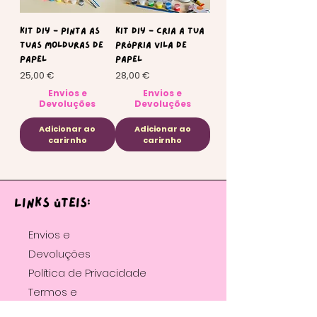
KIT Diy - Pinta as
KIT Diy - Cria a tua
tuas molduras de
própria vila de
papel
papel
Preço
Preço
25,00 €
28,00 €
Envios e
Envios e
Devoluções
Devoluções
Adicionar ao
Adicionar ao
carirnho
carirnho
Links úteis:
Envios e
Devoluções
Política de Privacidade
Termos e
Condições