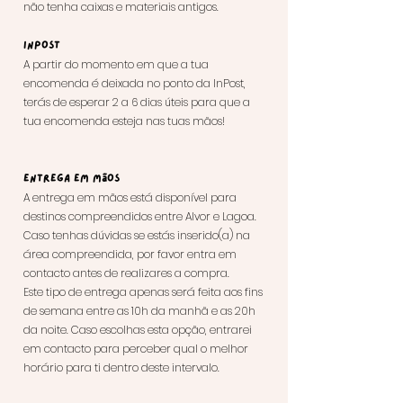
não tenha caixas e materiais antigos.
InPost
A partir do momento em
que a tua
encomenda é deixada no ponto da InPost,
terás de esperar 2 a 6 dias úteis para que a
tua encomenda esteja nas tuas mãos!
Entrega em mãos
A entrega em mãos está disponível para
destinos compreendidos entre Alvor e Lagoa.
Caso tenhas dúvidas se estás inserid
o(a) na
área compreendida, por favor entra em
contacto antes de realizares a compra.
Este tipo de entrega apenas será feita aos fins
de semana entre as 10h da manhã e as 20h
da noite. Caso escolhas esta opção, entrarei
em contacto para perceber qual o melhor
horário para ti dentro deste intervalo.