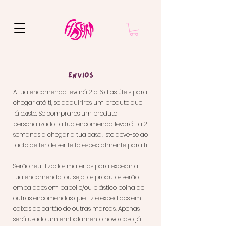
Envios
A tua encomenda levará 2 a 6 dias úteis para
chegar até ti, se adquirires um produto que
já existe. Se comprares um produto
personalizado, a tua encomenda levará 1 a 2
semanas a chegar a tua casa. Isto deve-se ao
facto de ter de ser feita especialmente para ti!
Serão reutilizados materias para expedir a
tua encomenda, ou seja, os produtos serão
embalados em papel e/ou plástico bolha de
outras encomendas que fiz e expedidos em
caixas de cartão de outras marcas. Apenas
será usado um embalamento novo caso já